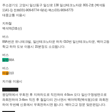
주소
경기도 고양시 일산동구 일산로 138 일산테크노타운 801-2호 (백석동
1141-1)
전화
031-909-8774~6(대)
팩스
031-909-8773
대중교통 이용시
지하철
백석역(3호선)
버스
88A번은 유니테크빌, 일산테크노타운 하차 010번 일산테크노타운, 백마고등
학교 하차 도보 이용시 15분정도 소요됩니다.
버스
일반
88A
버스
마을
010
자가용 이용시
의정부방면
원당역에서 우회전 후 지하차도로 직진하여 4-5km 오다 일산구청방면으로
좌회전하여 3-4km 직진 후 철길다리 건너면서 백마역쪽(백석동)으로 좌회전
하여 두번째 신호에서 우회전하시면 됩니다. 백마고교 정문 맞은편입니다.