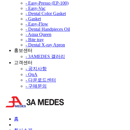
- Easy-Presso (EP-100)
- Easy-Vac
- Dental Color Gasket
- Gasket
- Easy-Flow
- Dental Handpieces Oil
- Aqua Queen
- Bite tray
- Dental X-ray Apron
홍보센터
- 3AMEDES 갤러리
고객센터
- 공지사항
- QnA
- 다운로드센터
- 구매문의
홈